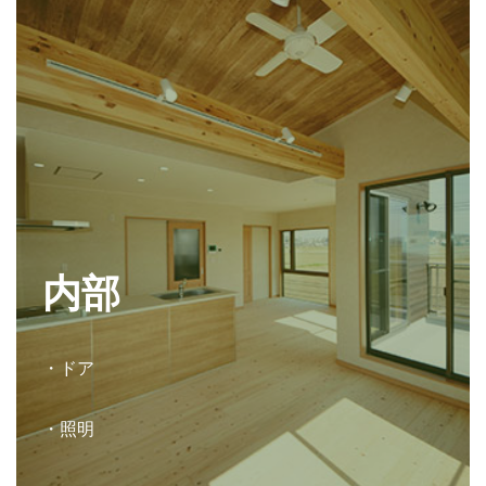
内部
・ドア
・照明