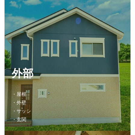
外部
・屋根
・外壁
・サッシ
・玄関