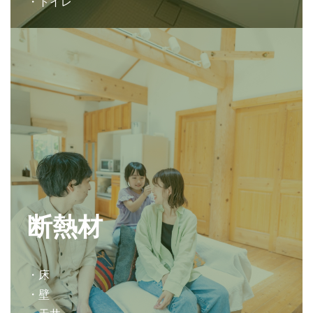
・トイレ
断熱材
・床
・壁