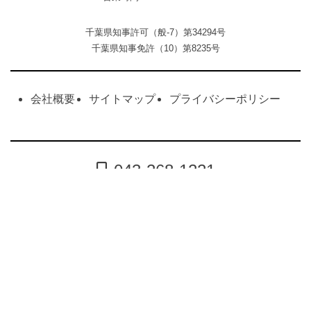
千葉県知事許可（般-7）第34294号
千葉県知事免許（10）第8235号
会社概要
サイトマップ
プライバシーポリシー
043-268-1221
INSTAGRAM
INSTAGRAM_REFORM
Copyright (C) 近藤商事株式会社 髙島ハウジング All Rights